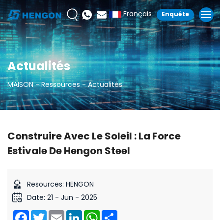
Français
Enquête
Actualités
MAISON
Ressources
Actualités
Construire Avec Le Soleil : La Force
Estivale De Hengon Steel
Resources: HENGON
Date: 21 - Jun - 2025
Facebook
Twitter
Email
LinkedIn
WhatsApp
Share