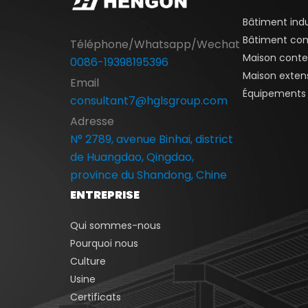
Bâtiment indu
Bâtiment co
Téléphone/Whatsapp/Wechat
Maison conte
0086-19398195396
Maison extens
Email
Équipements p
consultant7@hglsgroup.com
Adresse
N° 2789, avenue Binhai, district
de Huangdao, Qingdao,
province du Shandong, Chine
ENTREPRISE
Qui sommes-nous
Pourquoi nous
Culture
Usine
Certificats