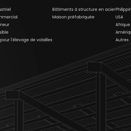
striel
Bâtiments à structure en acier
Philippi
mmercial
Maison préfabriquée
USA
neur
Afrique
ible
Amériq
our l'élevage de volailles
Autres