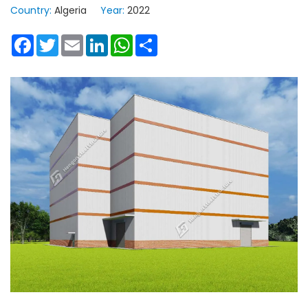
Country:
Algeria
Year:
2022
Facebook
Twitter
Email
LinkedIn
WhatsApp
Share