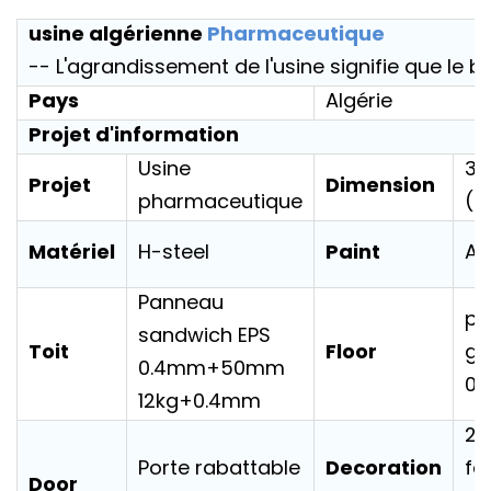
usine algérienne
Pharmaceutique
-- L'agrandissement de l'usine signifie que le 
Pays
Algérie
Projet d'information
Usine
35
Projet
Dimension
pharmaceutique
(T
Matériel
Paint
H-steel
Al
Panneau
pl
sandwich EPS
Toit
Floor
ga
0.4mm+50mm
0.
12kg+0.4mm
2
Decoration
Porte rabattable
feu
Door