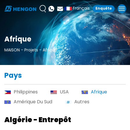
Français
Enquête
Afrique
MAISON
Projets
Afrique
Pays
Philippines
USA
Afrique
Amérique Du Sud
Autres
Algérie - Entrepôt