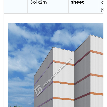
sheet
3x4x2m
d'
ja